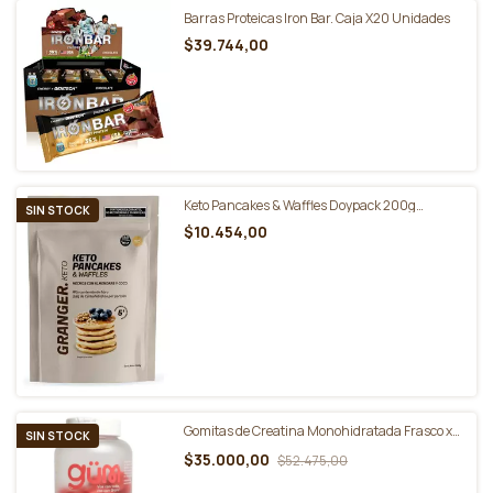
Barras Proteicas Iron Bar. Caja X20 Unidades
$39.744,00
Keto Pancakes & Waffles Doypack 200g
SIN STOCK
Granger
$10.454,00
Gomitas de Creatina Monohidratada Frasco x
SIN STOCK
60 Gummies - Güm
$35.000,00
$52.475,00