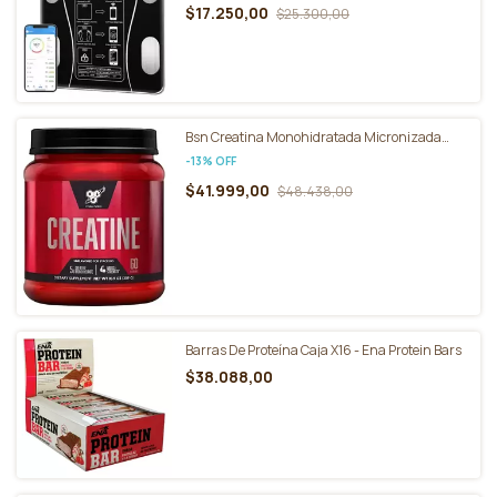
$17.250,00
$25.300,00
Bsn Creatina Monohidratada Micronizada
Pote 309g Sin sabor
-
13
%
OFF
$41.999,00
$48.438,00
Barras De Proteína Caja X16 - Ena Protein Bars
$38.088,00