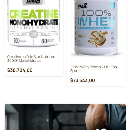
Gummies - Güm
$35.000,00
$52.475,00
Keto Pancakes & Waffles Doypack
200g Granger
$10.454,00
SIN STOCK
SIN STOCK
Creatina en Pote Star Nutrition
300 Gr Monohidrato
Micronizado
100% Whey Protein 2 Lb - Ena