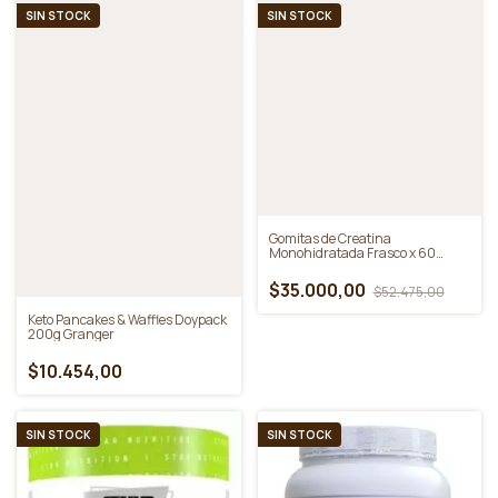
Shaker - Vaso Batidor 600 Ml.
Para Proteina - Ena Sport
$6.647,00
SIN STOCK
SIN STOCK
Gomitas de Creatina
Monohidratada Frasco x 60