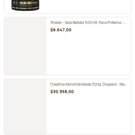
Creatina Monohidrato Masticable Frasco de
150 Gomitas Sin Tacc - Gentech
-
22
%
OFF
$22.500,00
$28.750,00
Shaker - Vaso Batidor 600 Ml. Para Proteina -
Ena Sport
$6.647,00