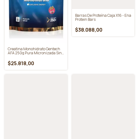
$55.344,00
Barras De Proteína Caja X16 - Ena
Protein Bars
$38.088,00
Creatina Monohidrato Gentech
AFA 250g Pura Micronizada Sin
Gluten
$25.818,00