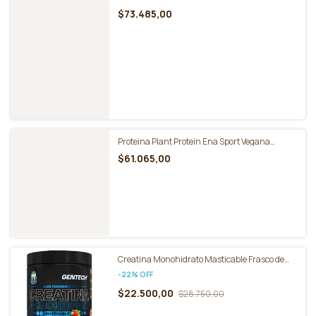
Pump V8 Suplemento en Polvo Aminoácidos
Pote de 285g - Star Nutrition
$41.469,00
Oxido Nitrico L Citrulline Malate 300 Gr Star
Nutrition
$73.485,00
Proteina Plant Protein Ena Sport Vegana
Doypack 788g
$61.065,00