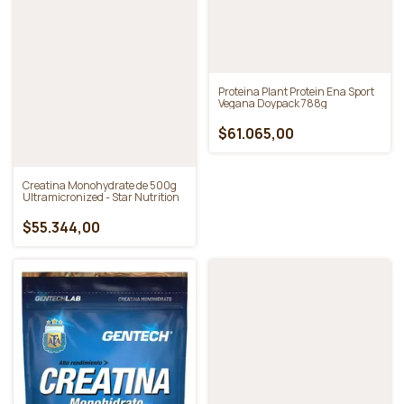
$17.250,00
Doypack - Star Nutrition
$25.300,00
$30.958,00
Proteina Plant Protein Ena Sport
Vegana Doypack 788g
$61.065,00
Creatina Monohydrate de 500g
Ultramicronized - Star Nutrition