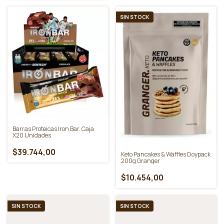
Whey Protein 2 Lb Doypack - Star
Nutrition
$72.548,00
Creatina Monohidrato Gentech
AFA 250g Pura Micronizada Sin
Gluten
$25.818,00
SIN STOCK