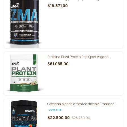
Vitamina B6 - Ena Sport
$16.871,00
Proteina Plant Protein Ena Sport Vegana
Doypack 788g
$61.065,00
Creatina Monohidrato Masticable Frasco de
150 Gomitas Sin Tacc - Gentech
-
22
%
OFF
$22.500,00
$28.750,00