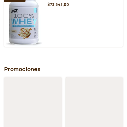
Keto Pancakes & Waffles Doypack 200g
SIN STOCK
Granger
$10.454,00
100% Whey Protein 2 Lb - Ena Sports
SIN STOCK
$73.543,00