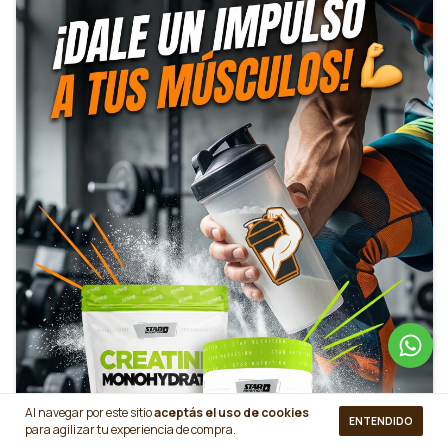
$30.704,00
Sports
$73.543,00
Al navegar por este sitio
aceptás el uso de cookies
ENTENDIDO
para agilizar tu experiencia de compra.