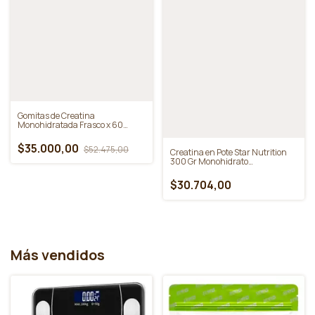
Barras Proteicas Iron Bar. Caja
X20 Unidades
$39.744,00
Keto Pancakes & Waffles Doypack
200g Granger
$10.454,00
SIN STOCK
SIN STOCK
Gomitas de Creatina
Monohidratada Frasco x 60
Gummies - Güm
$35.000,00
$52.475,00
Creatina en Pote Star Nutrition
300 Gr Monohidrato