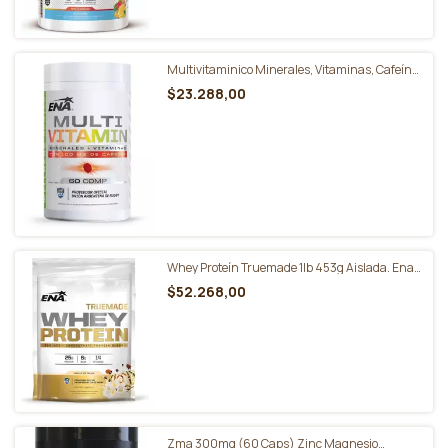
Multivitaminico Minerales, Vitaminas, Cafeína
x 60 Comp. - Ena Sports
$23.288,00
Whey Proteín Truemade 1lb 453g Aislada. Ena
Sports
$52.268,00
Zma 300mg (60 Caps) Zinc Magnesio