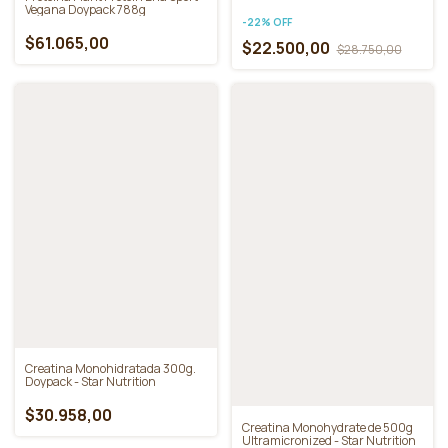
Creatina Monohidrato
Masticable Frasco de 150 Gomitas
Proteina Plant Protein Ena Sport
Sin Tacc - Gentech
Vegana Doypack 788g
-
22
%
OFF
$61.065,00
$22.500,00
$28.750,00