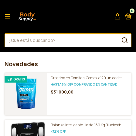
0
Novedades
Creatina en Gomitas. Gomex x 120 unidades.
GRATIS
HASTA 5% OFF
COMPRANDO EN CANTIDAD
$31.000,00
Balanza Inteligente Hasta 180 Kg Bluetooth
Slim Star Vision
-
32
%
OFF