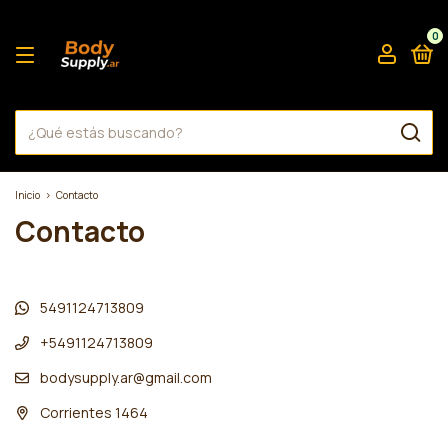
0
Inicio
>
Contacto
Contacto
5491124713809
+5491124713809
bodysupply.ar@gmail.com
Corrientes 1464